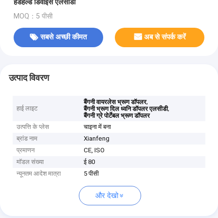
हैंडहेल्ड डिवाइस एलसीडी
MOQ：5 पीसी
सबसे अच्छी कीमत
अब से संपर्क करें
उत्पाद विवरण
,
बैंगनी वायरलेस भ्रूण डॉपलर
हाई लाइट
,
बैंगनी भ्रूण दिल ध्वनि डॉपलर एलसीडी
बैंगनी ग्रे पोर्टेबल भ्रूण डॉपलर
उत्पत्ति के प्लेस
चाइना में बना
ब्रांड नाम
Xianfeng
प्रमाणन
CE, ISO
मॉडल संख्या
ई 80
न्यूनतम आदेश मात्रा
5 पीसी
और देखो