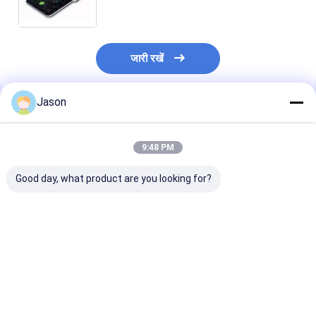
जारी रखें
Jason
अनुशंसित उत्पाद
9:48 PM
Good day, what product are you looking for?
DICOM पोर्टेबल 3D डॉपलर
मेडिकल 4डी कलर डॉपलर
अल्ट्रासाउंड उपकरण डॉपलर
अल्ट्रासाउंड उपकरण
मेडिकल इंस्ट्रूमेंट 64G
डिजिटल पोर्टेबल
अल्ट्रासोनोग्राफी
सबसे अच्छी कीमत
सबसे अच्छी कीमत