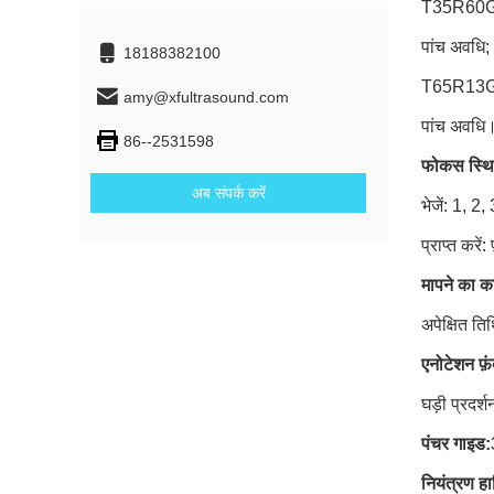
T35R60GZ उत
पांच अवधि;
18188382100
T65R13GZ प्
amy@xfultrasound.com
पांच अवधि
86--2531598
फोकस स्थि
अब संपर्क करें
भेजें: 1, 
प्राप्त करे
मापने का का
अपेक्षित त
एनोटेशन फ़ं
घड़ी प्रदर्श
पंचर गाइड:
नियंत्रण ह