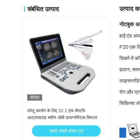
उत्पाद का
संबंधित उत्पाद
नोटबुक अल्
हाई एंड अल्
P20 एक किफ
दिखने में क
ढलान, समय,
लाइन
तन
डि
रोग और प्रस
वीडियो
चिकित्सा स
घरेलू उपयोग के लिए 12.1 इंच लैपटॉप
अल्ट्रासाउंड मशीन ओबी डायग्नोस्टिक सिस्टम
सबसे अच्छी कीमत पाएं