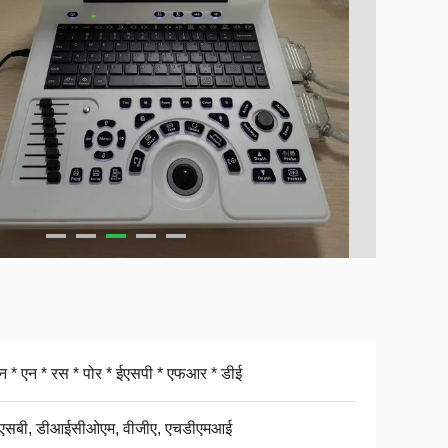
न * एन * रस * पोर * ईएसपी * एफआर * डीई
ूएसबी, डीआईसीओएम, वीजीए, एचडीएमआई