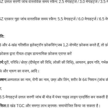
्तल सरणी जांच वास्तविक समय स्कैन: 2.5 मेगाहर्ट्ज / 3.0 मेगाहर्ट्ज / 3.5 मेगाहर
रकार गुहा जांच वास्तविक समय स्कैन: 5.5 मेगाहर्ट्ज / 6.0 मेगाहर्ट्ज / 6.5 मेगाहर
।
ति:
2, 3 और 4-खंड गतिशील इलेक्ट्रॉन फ़ोकसिंग;जब 1,2-सेगमेंट फ़ोकस करते हैं, तो
ं: फ़ोकस द्वारा रीयल-टाइम डायनामिक फ़ोकस प्राप्त करें
र्य:
दूरी, परिधि / क्षेत्र (दीर्घवृत्त की विधि, लोकी की विधि), आयतन, हृदय गत
िथि और भ्रूण का वजन, आदि।
क्शन:
अस्पताल का नाम, रोगी का नाम, उम्र और लिंग, शरीर के 64 निशान (जांच की 
न;
3.5 मेगाहर्ट्ज उत्तल सरणी जांच बी मोड में पंचर गाइड लाइन प्रदर्शित कर सकती ह
ासिल:
8 खंड TGC और समग्र लाभ क्रमशः समायोजित किया जा सकता है।