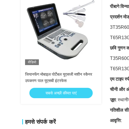
पी
बागे विन्
प्रदर्शन मो
3T35R60GZ 
T65R13GZ 
छवि गुणन 
T35R60GZ उ
वीडियो
T65R13GZ 
जियानफेंग मोबाइल पोर्टेबल यूएसजी मशीन स्कैनर
एम टाइप स्
उपकरण पाल यूएसबी इंटरफेस
चीनी और अं
सबसे अच्छी कीमत पाएं
ज़ूम
: स्थान
गतिशील सी
आवृत्ति
:
हमसे संपर्क करें