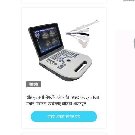
वीडियो
सीई यूएसजी लैपटॉप ब्लैक एंड व्हाइट अल्ट्रासाउंड
मशीन मोबाइल एसवीजीए वीडियो आउटपुट
सबसे अच्छी कीमत पाएं